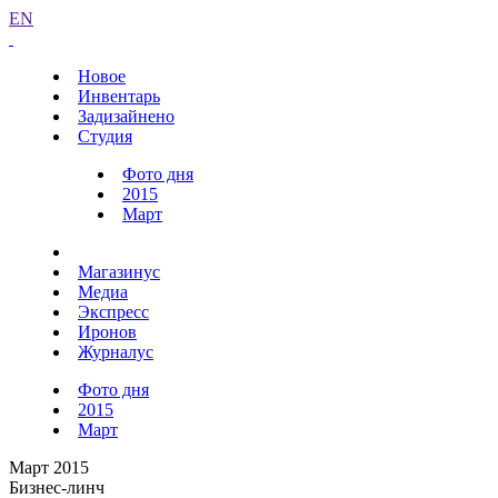
EN
Новое
Инвентарь
Задизайнено
Студия
Фото дня
2015
Март
Магазинус
Медиа
Экспресс
Иронов
Журналус
Фото дня
2015
Март
Март 2015
Бизнес-линч