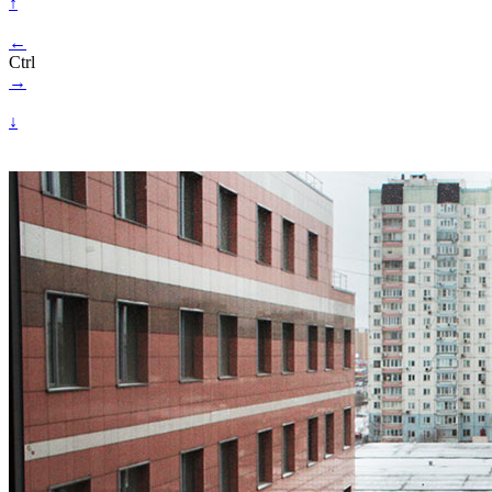
↑
←
Ctrl
→
↓