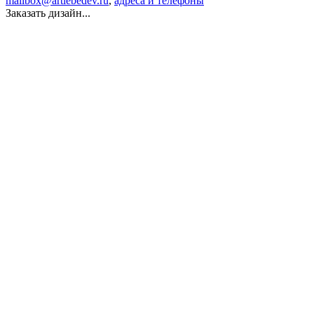
mailbox@artlebedev.ru
,
адреса и телефоны
Заказать дизайн...