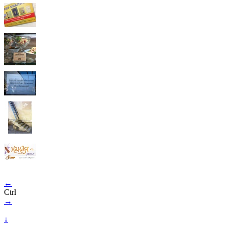
←
Ctrl
→
↓