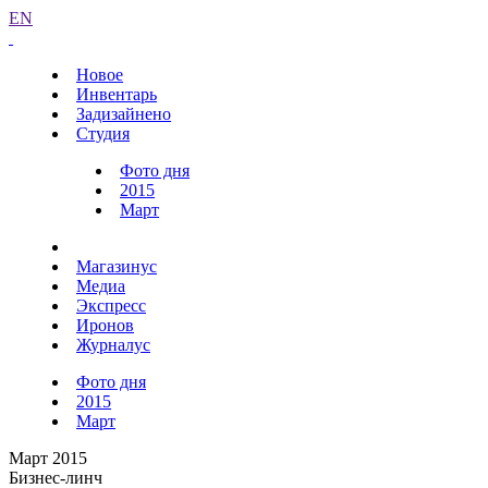
EN
Новое
Инвентарь
Задизайнено
Студия
Фото дня
2015
Март
Магазинус
Медиа
Экспресс
Иронов
Журналус
Фото дня
2015
Март
Март 2015
Бизнес-линч