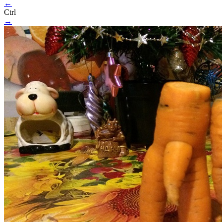
←
Ctrl
→