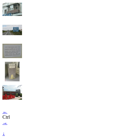
←
Ctrl
→
↓