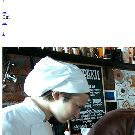
↑
←
Ctrl
→
↓