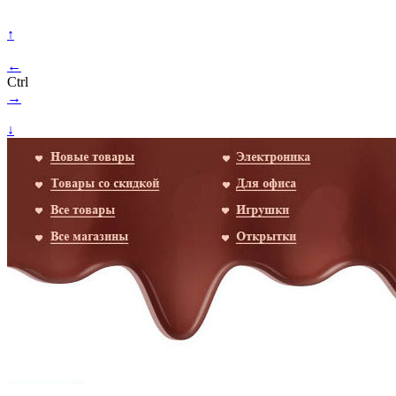
↑
←
Ctrl
→
↓