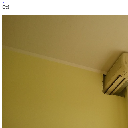
←
Ctrl
→