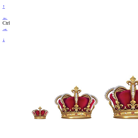
↑
←
Ctrl
→
↓