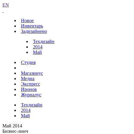
EN
Новое
Инвентарь
Задизайнено
Техдизайн
2014
Май
Студия
Магазинус
Медиа
Экспресс
Иронов
Журналус
Техдизайн
2014
Май
Май 2014
Бизнес-линч