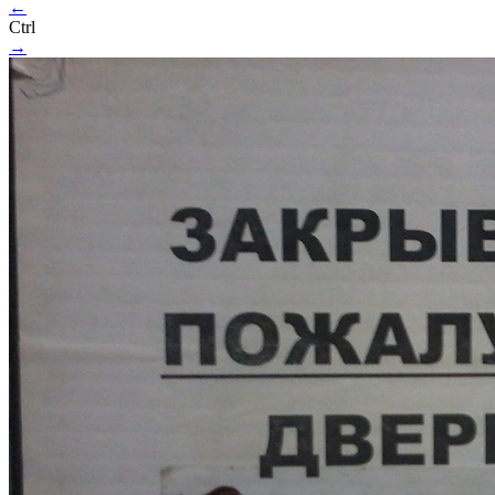
←
Ctrl
→