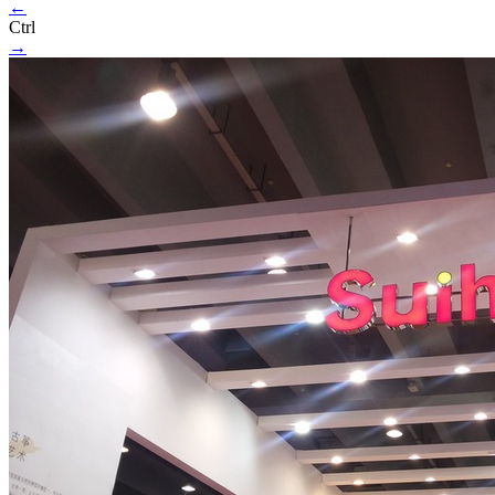
←
Ctrl
→