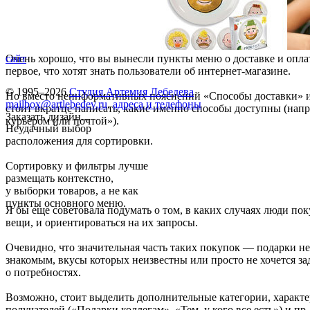
Очень хорошо, что вы вынесли пункты меню о доставке и оплат
сайт
первое, что хотят знать пользователи об интернет-магазине.
© 1995–2026
Студия Артемия Лебедева
Но вместо неинформативных пояснений «Способы доставки» 
mailbox@artlebedev.ru
,
адреса и телефоны
стоит вкратце написать, какие именно способы доступны (нап
Заказать дизайн...
курьером или почтой»).
Неудачный выбор
расположения для сортировки.
Сортировку и фильтры лучше
размещать контекстно,
у выборки товаров, а не как
пункты основного меню.
Я бы еще советовала подумать о том, в каких случаях люди п
вещи, и ориентироваться на их запросы.
Очевидно, что значительная часть таких покупок — подарки н
знакомым, вкусы которых неизвестны или просто не хочется з
о потребностях.
Возможно, стоит выделить дополнительные категории, характ
получателей («Подарки коллегам», «Тем, у кого все есть») и пр.