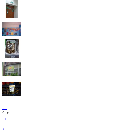
←
Ctrl
→
↓