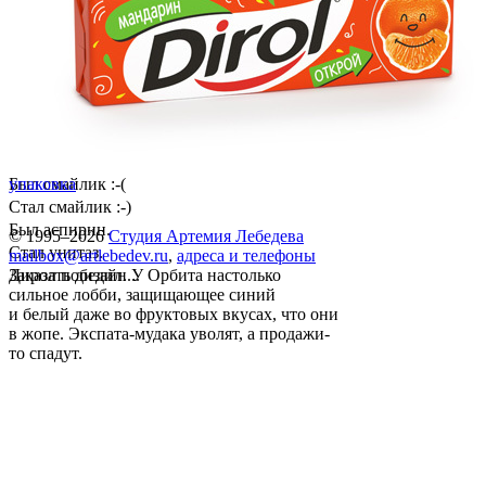
Был смайлик :-(
упаковка
Стал смайлик :-)
Был аспирин.
© 1995–2026
Студия Артемия Лебедева
Стал унитаз.
mailbox@artlebedev.ru
,
адреса и телефоны
Дирол победил. У Орбита настолько
Заказать дизайн...
сильное лобби, защищающее синий
и белый даже во фруктовых вкусах, что они
в жопе. Экспата-мудака уволят, а продажи-
то спадут.