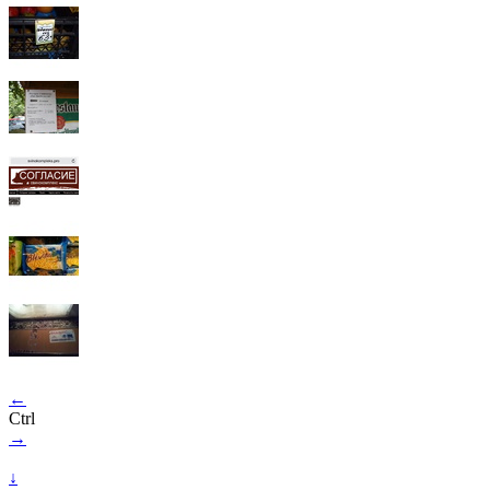
←
Ctrl
→
↓