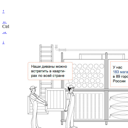
↑
←
Ctrl
→
↓