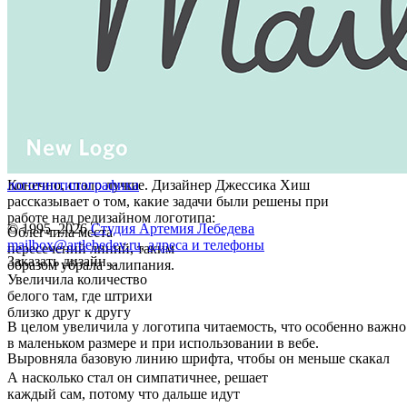
Конечно, стало лучше. Дизайнер Джессика Хиш
логотип
типографика
рассказывает о том, какие задачи были решены при
работе над редизайном логотипа:
© 1995–2026
Студия Артемия Лебедева
Облегчила места
mailbox@artlebedev.ru
,
адреса и телефоны
пересечений линий, таким
Заказать дизайн...
образом убрала залипания.
Увеличила количество
белого там, где штрихи
близко друг к другу
В целом увеличила у логотипа читаемость, что особенно важно
в маленьком размере и при использовании в вебе.
Выровняла базовую линию шрифта, чтобы он меньше скакал
А насколько стал он симпатичнее, решает
каждый сам, потому что дальше идут