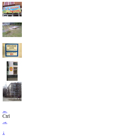
←
Ctrl
→
↓