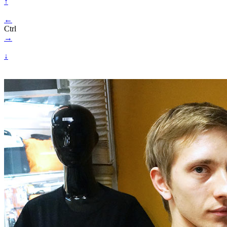
↑
←
Ctrl
→
↓