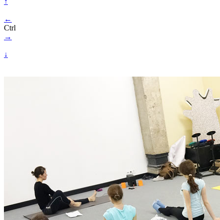
↑
←
Ctrl
→
↓