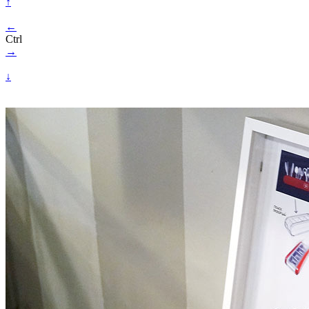
↑
←
Ctrl
→
↓