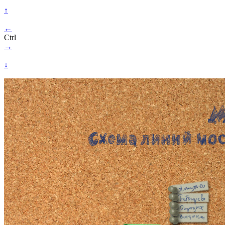
↑
←
Ctrl
→
↓