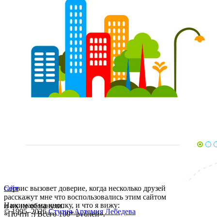
Сервис вызовет доверие, когда несколько друзей
сайт
расскажут мне что воспользовались этим сайтом
Нажимаю на кнопку, и что я вижу:
и их не обманули.
© 1995–2026
Студия Артемия Лебедева
«Почти :) Всего 100* рублей».