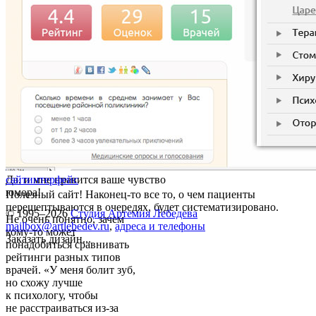
Да, и мне нравится ваше чувство
сайт
интерфейс
юмора!
Полезный сайт! Наконец-то все то, о чем пациенты
перешептываются в очередях, будет систематизировано.
© 1995–2026
Студия Артемия Лебедева
Не очень понятно, зачем
mailbox@artlebedev.ru
,
адреса и телефоны
кому-то может
Заказать дизайн...
понадобиться сравнивать
рейтинги разных типов
врачей. «У меня болит зуб,
но схожу лучше
к психологу, чтобы
не расстраиваться из-за