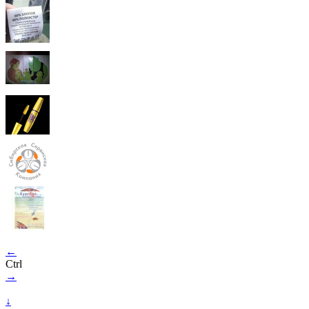
←
Ctrl
→
↓