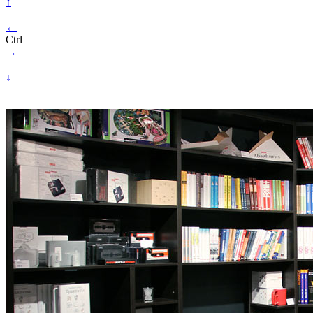
↑
←
Ctrl
→
↓