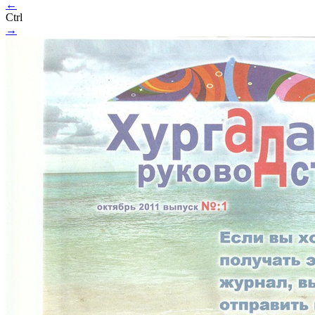
←
Ctrl
→