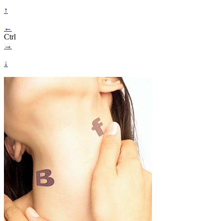
↑
←
Ctrl
→
↓