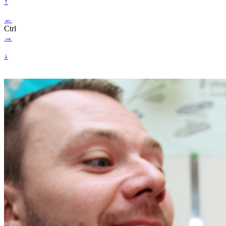
↑
←
Ctrl
→
↓