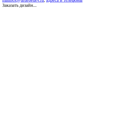
mailbox@artlebedev.ru
,
адреса и телефоны
Заказать дизайн...