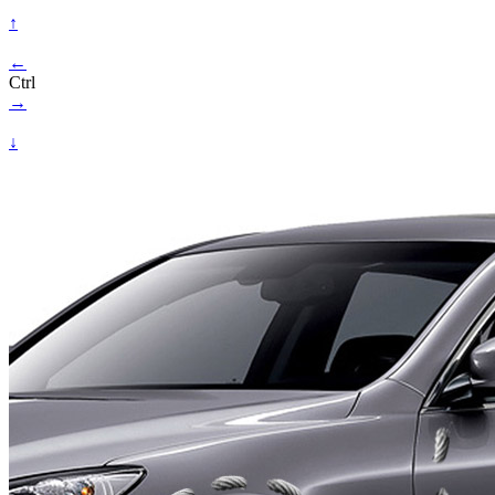
↑
←
Ctrl
→
↓