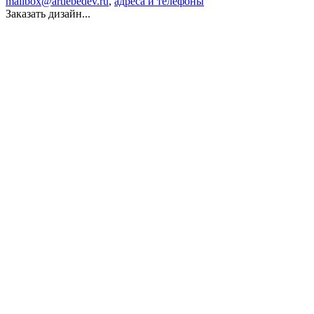
mailbox@artlebedev.ru
,
адреса и телефоны
Заказать дизайн...