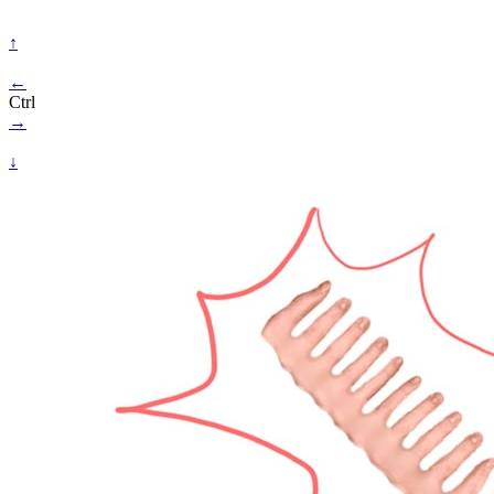
↑
←
Ctrl
→
↓