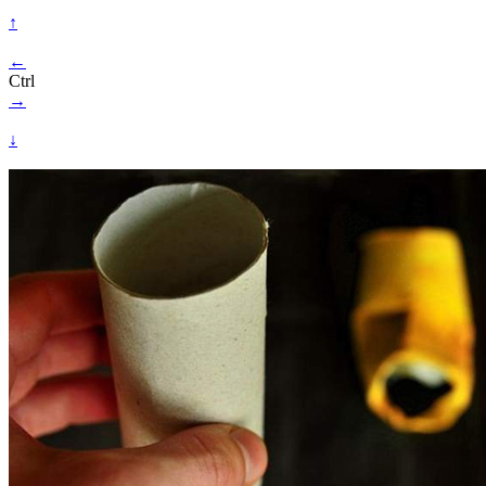
↑
←
Ctrl
→
↓