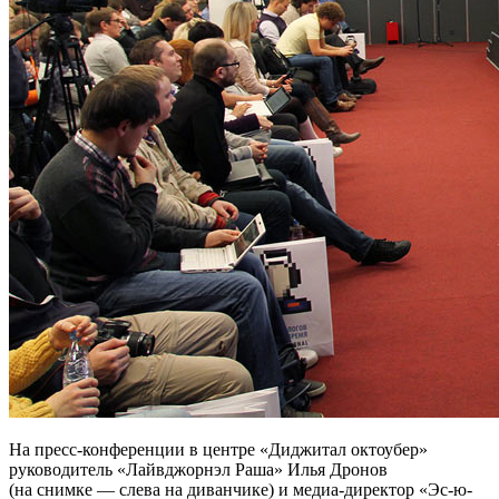
На пресс-конференции в центре «Диджитал октоубер»
руководитель «Лайвджорнэл Раша» Илья Дронов
(на снимке — слева на диванчике) и медиа-директор «Эс-ю-