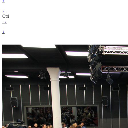
↑
←
Ctrl
→
↓