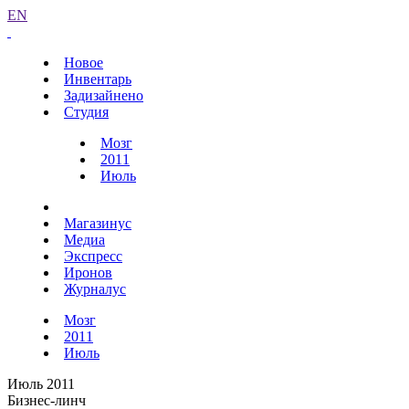
EN
Новое
Инвентарь
Задизайнено
Студия
Мозг
2011
Июль
Магазинус
Медиа
Экспресс
Иронов
Журналус
Мозг
2011
Июль
Июль 2011
Бизнес-линч