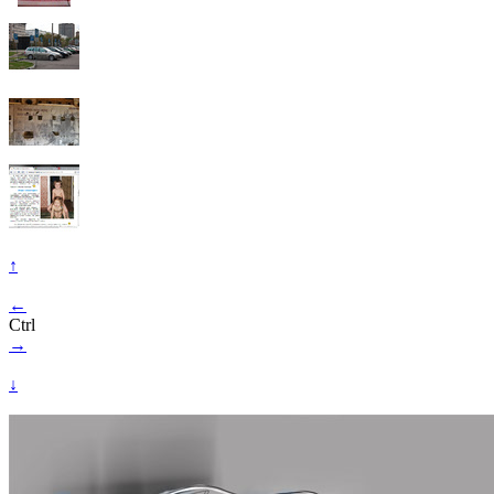
↑
←
Ctrl
→
↓