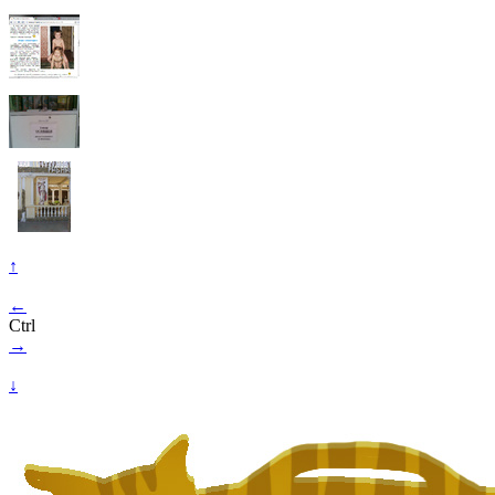
↑
←
Ctrl
→
↓