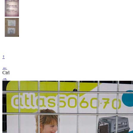
↑
←
Ctrl
→