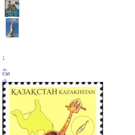
↑
←
Ctrl
→