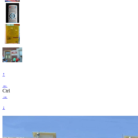
↑
←
Ctrl
→
↓