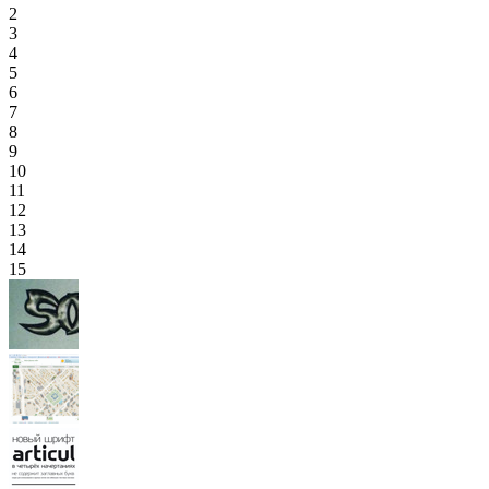
2
3
4
5
6
7
8
9
10
11
12
13
14
15