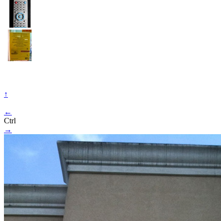
↑
←
Ctrl
→