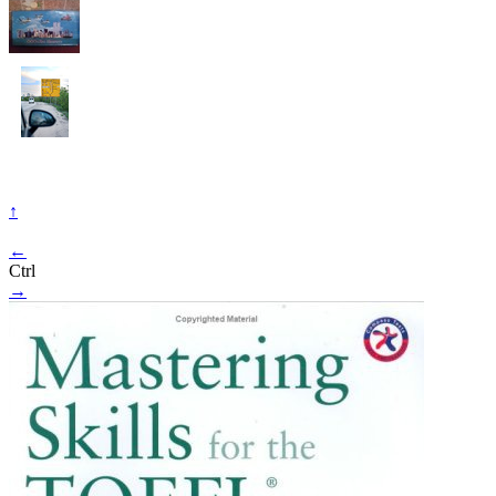
↑
←
Ctrl
→