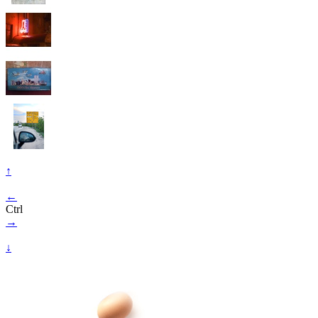
↑
←
Ctrl
→
↓