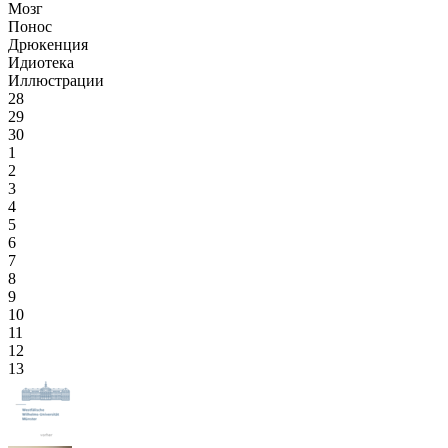
Мозг
Понос
Дрюкенция
Идиотека
Иллюстрации
28
29
30
1
2
3
4
5
6
7
8
9
10
11
12
13