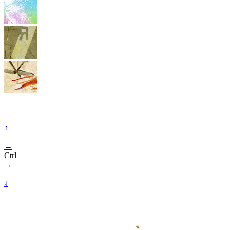
↑
←
Ctrl
→
↓