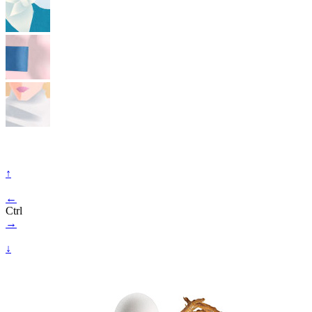
↑
←
Ctrl
→
↓