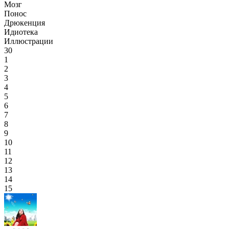
Мозг
Понос
Дрюкенция
Идиотека
Иллюстрации
30
1
2
3
4
5
6
7
8
9
10
11
12
13
14
15