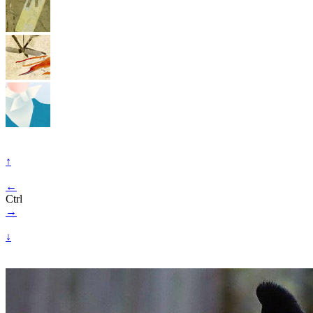
↑
←
Ctrl
→
↓