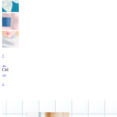
↑
←
Ctrl
→
↓