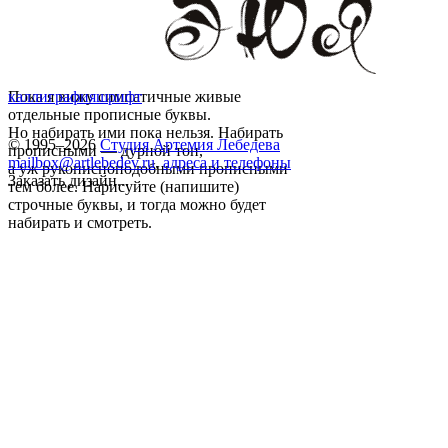
Пока я вижу симпатичные живые
каллиграфия
шрифт
отдельные прописные буквы.
Но набирать ими пока нельзя. Набирать
© 1995–2026
Студия Артемия Лебедева
прописными — дурной тон,
mailbox@artlebedev.ru
,
адреса и телефоны
а уж рукописноподобными прописными
Заказать дизайн...
тем более. Нарисуйте (напишите)
строчные буквы, и тогда можно будет
набирать и смотреть.