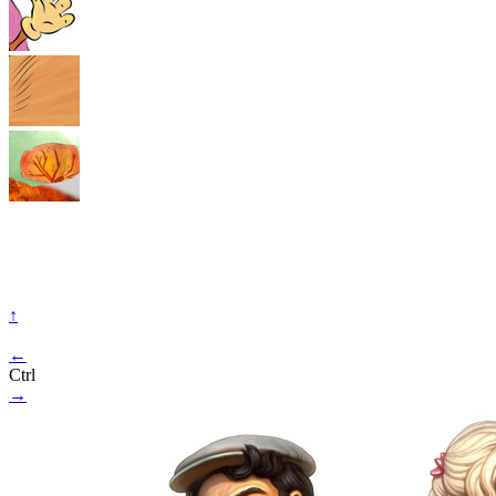
↑
←
Ctrl
→