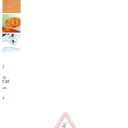
↑
←
Ctrl
→
↓